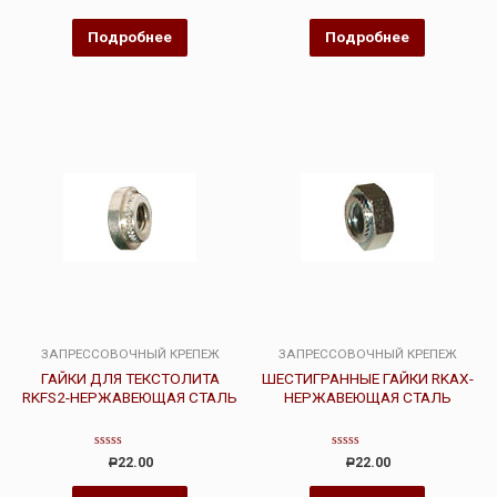
0
0
из
из
5
5
Подробнее
Подробнее
ЗАПРЕССОВОЧНЫЙ КРЕПЕЖ
ЗАПРЕССОВОЧНЫЙ КРЕПЕЖ
ГАЙКИ ДЛЯ ТЕКСТОЛИТА
ШЕСТИГРАННЫЕ ГАЙКИ RKAX-
RKFS2-НЕРЖАВЕЮЩАЯ СТАЛЬ
НЕРЖАВЕЮЩАЯ СТАЛЬ
Оценка
Оценка
22.00
22.00
Р
Р
0
0
из
из
5
5