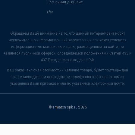
17-я линия д. 60 лит.
«А»
Обращаем Ваше внимание на то, что данный интернет-сайт носит
исключительно информационный характер и ни при каких условиях
информационные материалы и цены, размещенные на сайте, не
являются публичной офертой, определяемой положениями Статей 435 и
437 Гражданского кодекса РФ.
Ваш заказ, включая стоимость и наличие товара, будет подтвержден
нашим менеджером посредством телефонного звонка на номер,
указанный Вами при заказе или по указанной электронной почте.
© armaton-spb.ru 2026