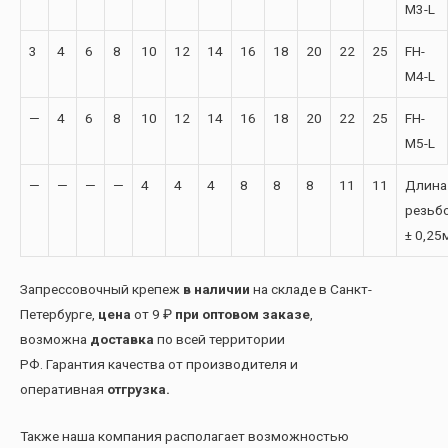
M3-L
3
4
6
8
10
12
14
16
18
20
22
25
FH-
M4-L
—
4
6
8
10
12
14
16
18
20
22
25
FH-
M5-L
—
—
—
—
4
4
4
8
8
8
11
11
Длина
резьбо
± 0,25
Запрессовочный крепеж
в наличии
на складе в Санкт-
Петербурге,
цена
от 9 ₽
при оптовом заказе
,
возможна
доставка
по всей территории
РФ. Гарантия качества от производителя и
оперативная
отгрузка.
Также наша компания располагает возможностью