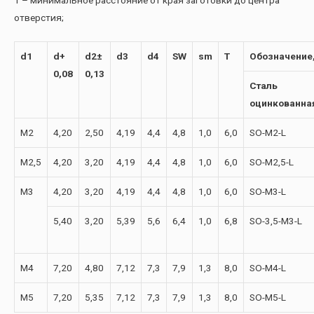
отверстия;
d1
d+
d2±
d3
d4
SW
sm
T
Обозначение
0,08
0,13
Сталь
оцинкованна
М2
4,20
2,50
4,19
4,4
4,8
1,0
6,0
SO-M2-L
М2,5
4,20
3,20
4,19
4,4
4,8
1,0
6,0
SO-M2,5-L
М3
4,20
3,20
4,19
4,4
4,8
1,0
6,0
SO-M3-L
5,40
3,20
5,39
5,6
6,4
1,0
6,8
SO-3,5-M3-L
М4
7,20
4,80
7,12
7,3
7,9
1,3
8,0
SO-M4-L
М5
7,20
5,35
7,12
7,3
7,9
1,3
8,0
SO-M5-L