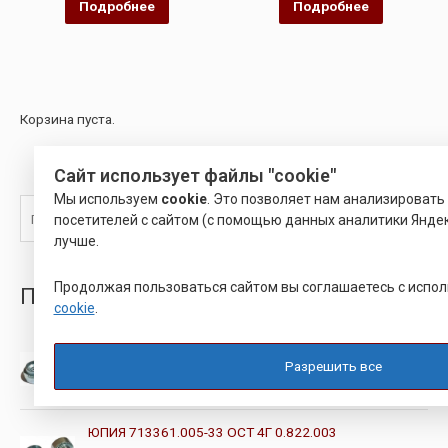
Подробнее
Подробнее
Корзина пуста.
Сайт использует файлы "cookie"
Мы используем
cookie
. Это позволяет нам анализироват
Поиск
посетителей с сайтом (с помощью данных аналитики Яндек
лучше.
Продолжая пользоваться сайтом вы соглашаетесь с испо
ПопулярныеТовары
cookie
.
ВТУЛКА ОСТ 4ГО 822.009
Разрешить все
О
25.00
Р
ц
е
н
ЮПИЯ 713361.005-33 ОСТ 4Г 0.822.003
к