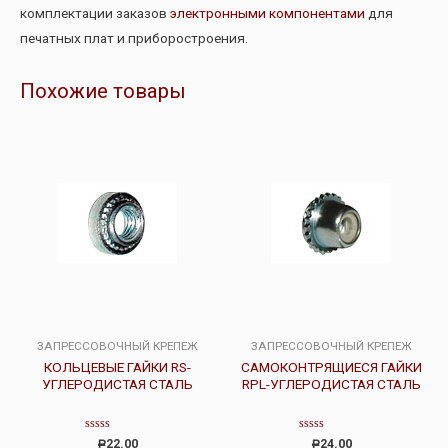
комплектации заказов
электронными компонентами
для
печатных плат и приборостроения.
Похожие товары
ЗАПРЕССОВОЧНЫЙ КРЕПЕЖ
ЗАПРЕССОВОЧНЫЙ КРЕПЕЖ
КОЛЬЦЕВЫЕ ГАЙКИ RS-
САМОКОНТРЯЩИЕСЯ ГАЙКИ
УГЛЕРОДИСТАЯ СТАЛЬ
RPL-УГЛЕРОДИСТАЯ СТАЛЬ
Оценка
Оценка
22.00
24.00
Р
Р