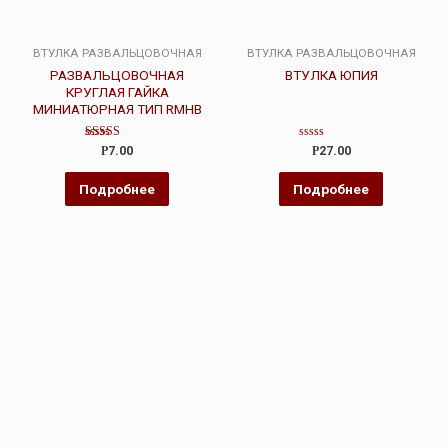
ВТУЛКА РАЗВАЛЬЦОВОЧНАЯ
ВТУЛКА РАЗВАЛЬЦОВОЧНАЯ
РАЗВАЛЬЦОВОЧНАЯ
ВТУЛКА ЮПИЯ
КРУГЛАЯ ГАЙКА
МИНИАТЮРНАЯ ТИП RMHB
Оценка
Оценка
Р
7.00
Р
27.00
5.00
0
из 5
из
5
Подробнее
Подробнее