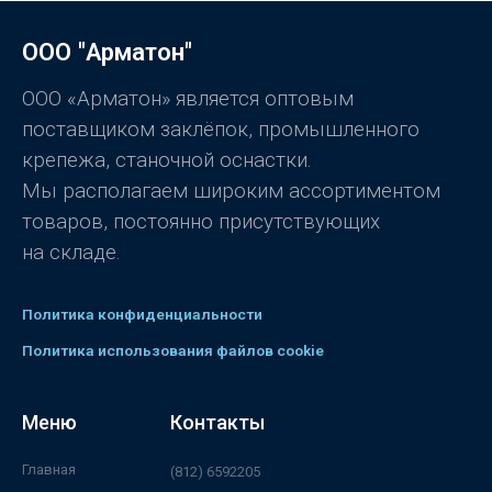
к
а
0
ООО "Арматон"
и
з
5
ООО «Арматон» является оптовым
поставщиком заклёпок, промышленного
крепежа, станочной оснастки.
Мы располагаем широким ассортиментом
товаров, постоянно присутствующих
на складе.
Политика конфиденциальности
Политика использования файлов cookie
Меню
Контакты
Главная
(812) 6592205