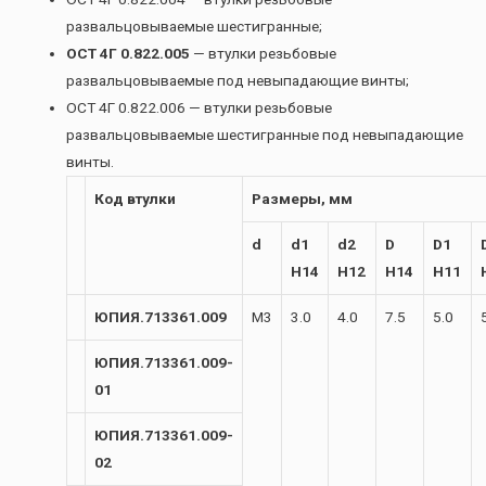
развальцовываемые шестигранные;
ОСТ 4Г 0.822.005
— втулки резьбовые
развальцовываемые под невыпадающие винты;
ОСТ 4Г 0.822.006 — втулки резьбовые
развальцовываемые шестигранные под невыпадающие
винты.
Код втулки
Размеры, мм
d
d1
d2
D
D1
H14
H12
H14
H11
ЮПИЯ.713361.009
М3
3.0
4.0
7.5
5.0
ЮПИЯ.713361.009-
01
ЮПИЯ.713361.009-
02