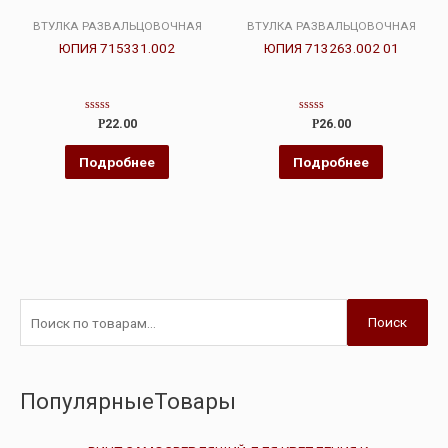
ВТУЛКА РАЗВАЛЬЦОВОЧНАЯ
ВТУЛКА РАЗВАЛЬЦОВОЧНАЯ
ЮПИЯ 715331.002
ЮПИЯ 713263.002 01
Оценка
Оценка
Р
22.00
Р
26.00
0
0
из
из
5
5
Подробнее
Подробнее
Поиск
ПопулярныеТовары