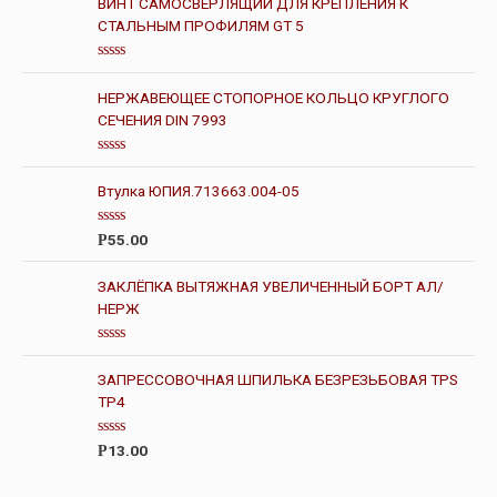
ВИНТ САМОСВЕРЛЯЩИЙ ДЛЯ КРЕПЛЕНИЯ К
СТАЛЬНЫМ ПРОФИЛЯМ GT 5
О
ц
НЕРЖАВЕЮЩЕЕ СТОПОРНОЕ КОЛЬЦО КРУГЛОГО
е
н
СЕЧЕНИЯ DIN 7993
к
а
0
О
и
ц
з
Втулка ЮПИЯ.713663.004-05
е
5
н
к
О
а
55.00
Р
ц
0
е
и
н
з
ЗАКЛЁПКА ВЫТЯЖНАЯ УВЕЛИЧЕННЫЙ БОРТ АЛ/
к
5
НЕРЖ
а
0
и
з
О
5
ц
ЗАПРЕССОВОЧНАЯ ШПИЛЬКА БЕЗРЕЗЬБОВАЯ TPS
е
н
ТР4
к
а
0
О
13.00
Р
и
ц
з
е
5
н