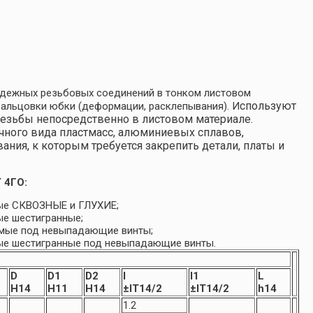
дежных резьбовых соединений в тонком листовом
спользуют
вальцовки юбки (деформации, расклепывания). И
езьбы непосредственно в листовом материале.
личного вида пластмасс, алюминиевых сплавов,
ания, к которым требуется закрепить детали, платы и
 4ГО:
мые СКВОЗНЫЕ и ГЛУХИЕ;
ые шестигранные;
мые под невыпадающие винты;
мые шестигранные под невыпадающие винты.
D
D1
D2
l
l1
L
H14
H11
H14
±IT14/2
±IT14/2
h14
1.2