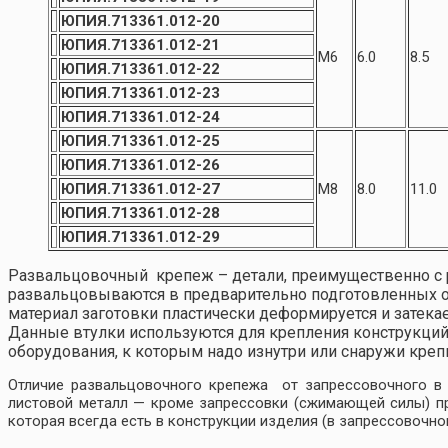
ЮПИЯ.713361.012-20
ЮПИЯ.713361.012-21
М6
6.0
8.5
ЮПИЯ.713361.012-22
ЮПИЯ.713361.012-23
ЮПИЯ.713361.012-24
ЮПИЯ.713361.012-25
ЮПИЯ.713361.012-26
ЮПИЯ.713361.012-27
М8
8.0
11.0
ЮПИЯ.713361.012-28
ЮПИЯ.713361.012-29
Развальцовочный крепеж – детали, преимущественно с 
развальцовываются в предварительно подготовленных от
материал заготовки пластически деформируется и затека
Данные втулки используются для крепления конструкций
оборудования, к которым надо изнутри или снаружи крепит
Отличие развальцовочного крепежа от запрессовочного в 
листовой металл — кроме запрессовки (сжимающей силы) пр
которая всегда есть в конструкции изделия (в запрессовочно