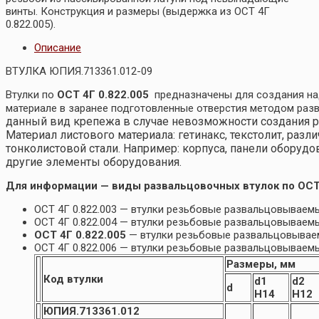
винты. Конструкция и размеры (выдержка из ОСТ 4Г
0.822.005).
Описание
ВТУЛКА ЮПИЯ.713361.012-09
Втулки по
ОСТ 4Г 0.822.005
предназначены для создания на
материале в заранее подготовленные отверстия методом раз
данный вид крепежа в случае невозможности создания р
Материал листового материала: гетинакс, текстолит, раз
тонколистовой стали. Например: корпуса, панели оборудов
другие элементы оборудования.
Для информации — виды развальцовочных втулок по ОСТ
ОСТ 4Г 0.822.003 — втулки резьбовые развальцовывае
ОСТ 4Г 0.822.004 — втулки резьбовые развальцовываем
ОСТ 4Г 0.822.005
— втулки резьбовые развальцовывае
ОСТ 4Г 0.822.006 — втулки резьбовые развальцовывае
Размеры, мм
Код втулки
d1
d2
d
H14
H12
ЮПИЯ.713361.012