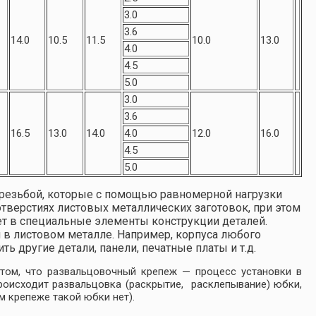
3.0
3.6
14.0
10.5
11.5
10.0
13.0
4.0
4.5
5.0
3.0
3.6
16.5
13.0
14.0
4.0
12.0
16.0
4.5
5.0
резьбой, которые с помощью равномерной нагрузки
верстиях листовых металлических заготовок, при этом
ет в специальные элементы конструкции деталей.
 в листовом металле. Например, корпуса любого
ь другие детали, панели, печатные платы и т.д.
том, что развальцовочный крепеж — процесс установки в
оисходит развальцовка (раскрытие, расклепывание) юбки,
м крепеже такой юбки нет).