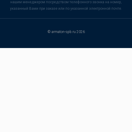
нашим менеджером посредством телефонного звонка на номер,
указанный Вами при заказе или по указанной электронной почте.
© armaton-spb.ru 2026