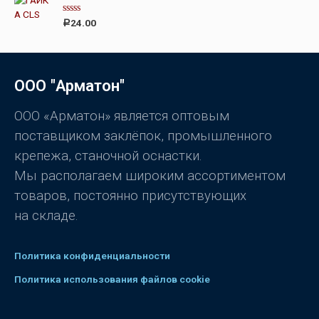
а
0
О
24.00
Р
и
ц
з
е
5
н
к
а
0
ООО "Арматон"
и
з
5
ООО «Арматон» является оптовым
поставщиком заклёпок, промышленного
крепежа, станочной оснастки.
Мы располагаем широким ассортиментом
товаров, постоянно присутствующих
на складе.
Политика конфиденциальности
Политика использования файлов cookie