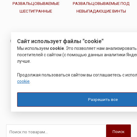
Сайт использует файлы "cookie"
ВТУЛКА РАЗВАЛЬЦОВОЧНАЯ
ВТУЛКА РАЗВАЛЬЦОВОЧНАЯ
ВТУЛКИ РЕЗЬБОВЫЕ
ВТУЛКИ
Мы используем
cookie
. Это позволяет нам анализироват
РАЗВАЛЬЦОВЫВАЕМЫЕ
РАЗВАЛЬЦОВЫВАЕМЫЕ ПОД
посетителей с сайтом (с помощью данных аналитики Яндек
ШЕСТИГРАННЫЕ
НЕВЫПАДАЮЩИЕ ВИНТЫ
лучше.
Оценка
Оценка
28.00
19.00
Р
Р
0
3.00
Продолжая пользоваться сайтом вы соглашаетесь с исп
из
из 5
5
cookie
.
Подробнее
Подробнее
Разрешить все
Поиск