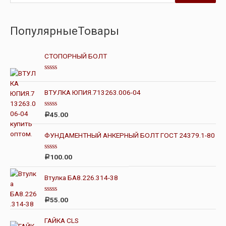
ПопулярныеТовары
СТОПОРНЫЙ БОЛТ
О
ц
е
ВТУЛКА ЮПИЯ.713263.006-04
н
к
а
О
45.00
Р
0
ц
и
е
з
н
ФУНДАМЕНТНЫЙ АНКЕРНЫЙ БОЛТ ГОСТ 24379.1-80
5
к
а
0
О
100.00
Р
и
ц
з
е
5
н
Втулка БА8.226.314-38
к
а
0
О
55.00
Р
и
ц
з
е
5
н
ГАЙКА CLS
к