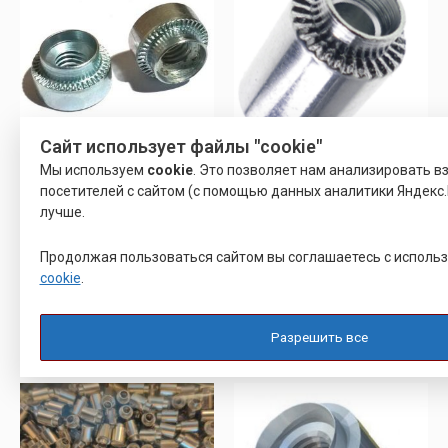
Сайт использует файлы "cookie"
Мы используем
cookie
. Это позволяет нам анализировать 
ВТУЛКА РАЗВАЛЬЦОВОЧНАЯ
ВТУЛКА РАЗВАЛЬЦОВОЧНАЯ
посетителей с сайтом (с помощью данных аналитики Яндекс.
ВТУЛКА ЮПИЯ 713361.003
РАЗВАЛЬЦОВОЧНАЯ
лучше.
РЕЗЬБОВАЯ ВТУЛКА (БОНКА)
ТИП RF
Продолжая пользоваться сайтом вы соглашаетесь с исполь
cookie
.
Оценка
Оценка
22.00
9.00
Р
Р
0
0
из
из
5
5
Подробнее
Подробнее
Разрешить все