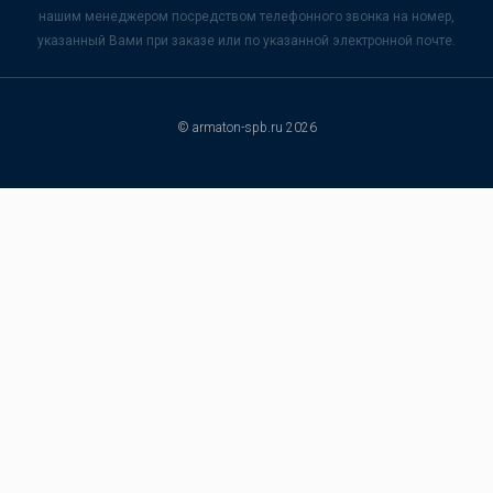
нашим менеджером посредством телефонного звонка на номер,
указанный Вами при заказе или по указанной электронной почте.
© armaton-spb.ru 2026