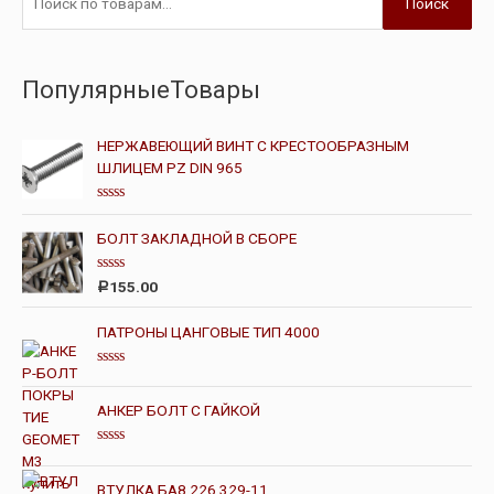
Поиск
ПопулярныеТовары
НЕРЖАВЕЮЩИЙ ВИНТ С КРЕСТООБРАЗНЫМ
ШЛИЦЕМ PZ DIN 965
О
ц
БОЛТ ЗАКЛАДНОЙ В СБОРЕ
е
н
к
О
а
155.00
Р
ц
0
е
и
н
з
ПАТРОНЫ ЦАНГОВЫЕ ТИП 4000
к
5
а
0
О
и
ц
з
е
АНКЕР БОЛТ С ГАЙКОЙ
5
н
к
а
О
0
ц
и
е
ВТУЛКА БА8.226.329-11
з