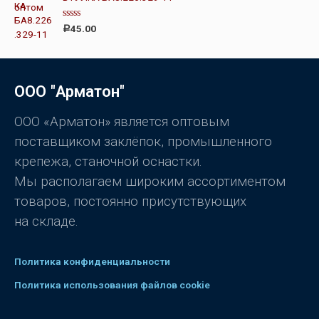
н
5
к
а
О
45.00
Р
0
ц
и
е
з
н
5
к
а
0
ООО "Арматон"
и
з
5
ООО «Арматон» является оптовым
поставщиком заклёпок, промышленного
крепежа, станочной оснастки.
Мы располагаем широким ассортиментом
товаров, постоянно присутствующих
на складе.
Политика конфиденциальности
Политика использования файлов cookie