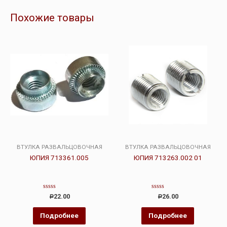
Похожие товары
ВТУЛКА РАЗВАЛЬЦОВОЧНАЯ
ВТУЛКА РАЗВАЛЬЦОВОЧНАЯ
ЮПИЯ 713361.005
ЮПИЯ 713263.002 01
Оценка
Оценка
22.00
26.00
Р
Р
0
0
из
из
5
5
Подробнее
Подробнее