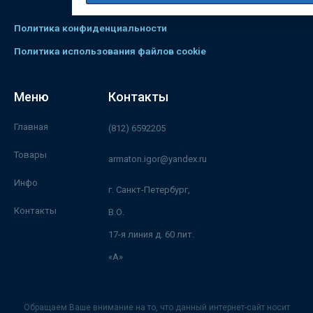
Политика конфиденциальности
Политика использования файлов cookie
Меню
Контакты
Главная
(812) 6592205
Товары
armaton.igor@yandex.ru
Инфо
г. Санкт-Петербург,
Контакты
В.О.
17-я линия д. 60 лит.
«А»
Обращаем Ваше внимание на то, что данный интернет-сайт носит