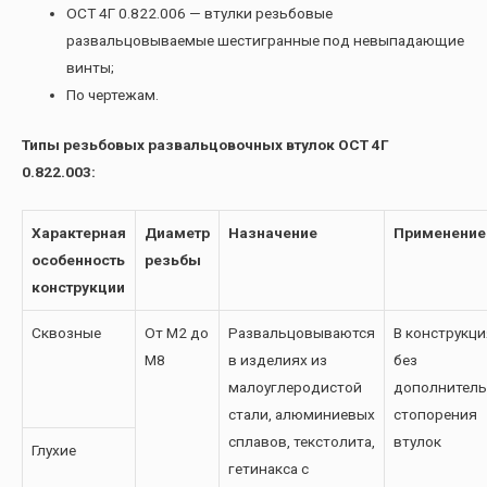
ОСТ 4Г 0.822.006 — втулки резьбовые
развальцовываемые шестигранные под невыпадающие
винты;
По чертежам.
Типы резьбовых развальцовочных втулок ОСТ 4Г
0.822.003:
Характерная
Диаметр
Назначение
Применение
особенность
резьбы
конструкции
Сквозные
От М2 до
Развальцовываются
В конструкци
М8
в изделиях из
без
малоуглеродистой
дополнитель
стали, алюминиевых
стопорения
сплавов, текстолита,
втулок
Глухие
гетинакса с