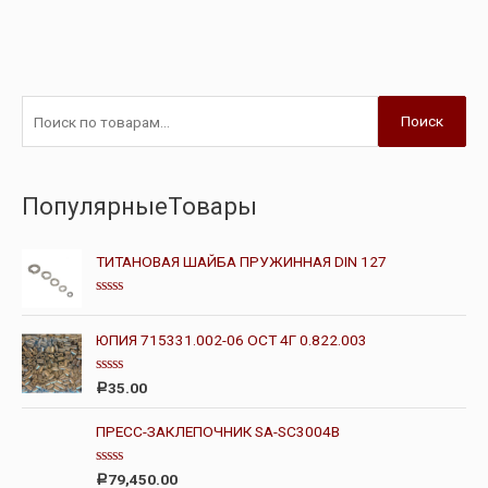
Поиск
ПопулярныеТовары
ТИТАНОВАЯ ШАЙБА ПРУЖИННАЯ DIN 127
О
ц
е
ЮПИЯ 715331.002-06 ОСТ 4Г 0.822.003
н
к
а
О
35.00
Р
0
ц
и
е
з
н
ПРЕСС-ЗАКЛЕПОЧНИК SA-SC3004B
5
к
а
0
О
79,450.00
Р
и