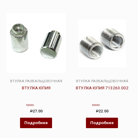
ВТУЛКА РАЗВАЛЬЦОВОЧНАЯ
ВТУЛКА РАЗВАЛЬЦОВОЧНАЯ
ВТУЛКА ЮПИЯ
ВТУЛКА ЮПИЯ 713263.002
Оценка
Оценка
27.00
22.00
Р
Р
0
0
из
из
5
5
Подробнее
Подробнее