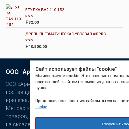
ц
з
е
5
н
ВТУЛКА БА9.110.152
к
а
0
О
32.00
Р
и
ц
з
е
5
н
ДРЕЛЬ ПНЕВМАТИЧЕСКАЯ УГЛОВАЯ AIRPRO
к
а
0
О
10,500.00
Р
и
ц
з
е
5
н
к
а
Сайт использует файлы "cookie"
0
ООО "Арматон"
и
Мы используем
cookie
. Это позволяет нам ана
з
5
посетителей с сайтом (с помощью данных анали
ООО «Арматон» является оптовым
лучше.
поставщиком заклёпок, промышленного
крепежа, станочной оснастки.
Продолжая пользоваться сайтом вы соглашает
cookie
.
Мы располагаем широким ассортиментом
товаров, постоянно присутствующих
на складе.
Разрешить вс