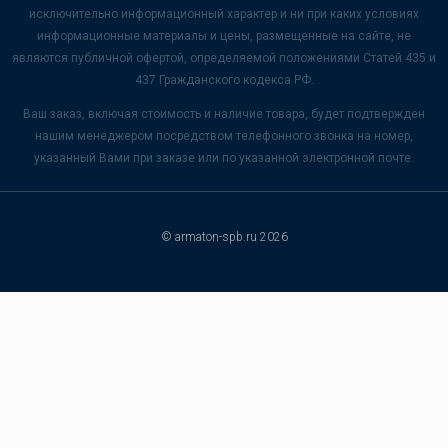
исключительно информационный характер и ни при каких условиях
информационные материалы и цены, размещенные на сайте, не
являются публичной офертой, определяемой положениями Статей 435 и
437 Гражданского кодекса РФ.
Ваш заказ, включая стоимость и наличие товара, будет подтвержден
нашим менеджером посредством телефонного звонка на номер,
указанный Вами при заказе или по указанной электронной почте.
© armaton-spb.ru 2026