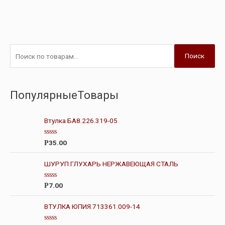
Поиск
ПопулярныеТовары
Втулка БА8.226.319-05
О
35.00
Р
ц
е
н
ШУРУП ГЛУХАРЬ НЕРЖАВЕЮЩАЯ СТАЛЬ
к
а
0
О
7.00
Р
и
ц
з
е
5
н
ВТУЛКА ЮПИЯ.713361.009-14
к
а
0