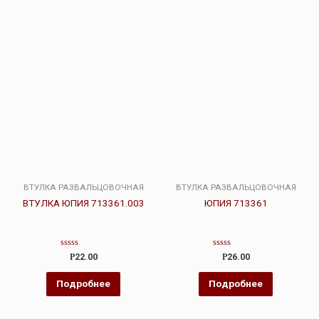
ВТУЛКА РАЗВАЛЬЦОВОЧНАЯ
ВТУЛКА РАЗВАЛЬЦОВОЧНАЯ
ВТУЛКА ЮПИЯ 713361.003
ЮПИЯ 713361
Оценка
Оценка
Р
22.00
Р
26.00
0
0
из
из
5
5
Подробнее
Подробнее