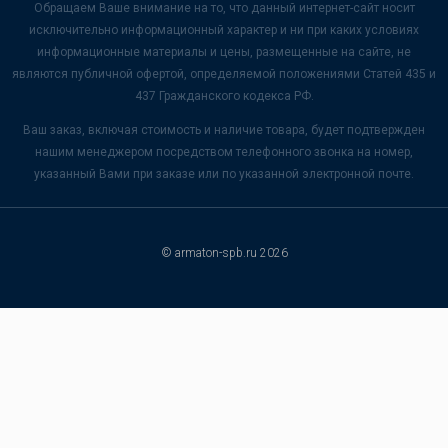
Обращаем Ваше внимание на то, что данный интернет-сайт носит
исключительно информационный характер и ни при каких условиях
информационные материалы и цены, размещенные на сайте, не
являются публичной офертой, определяемой положениями Статей 435 и
437 Гражданского кодекса РФ.
Ваш заказ, включая стоимость и наличие товара, будет подтвержден
нашим менеджером посредством телефонного звонка на номер,
указанный Вами при заказе или по указанной электронной почте.
© armaton-spb.ru 2026