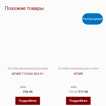
Похожие товары
Распродажа!
ВТУЛКА РАЗВАЛЬЦОВОЧНАЯ
ВТУЛКА РАЗВАЛЬЦОВОЧНАЯ
ЮПИЯ 713263.002 01
ЮПИЯ
Оценка
Оценка
Р
26.00
Р
22.00
Р
17.00
0
0
из
из
5
5
Подробнее
Подробнее