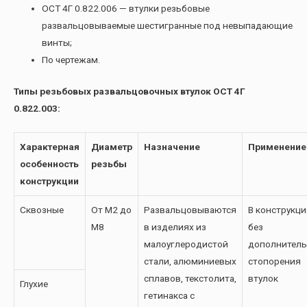
ОСТ 4Г 0.822.006 — втулки резьбовые
развальцовываемые шестигранные под невыпадающие
винты;
По чертежам.
Типы резьбовых развальцовочных втулок ОСТ 4Г
0.822.003:
Характерная
Диаметр
Назначение
Применение
особенность
резьбы
конструкции
Сквозные
От М2 до
Развальцовываются
В конструкци
М8
в изделиях из
без
малоуглеродистой
дополнитель
стали, алюминиевых
стопорения
сплавов, текстолита,
втулок
Глухие
гетинакса с