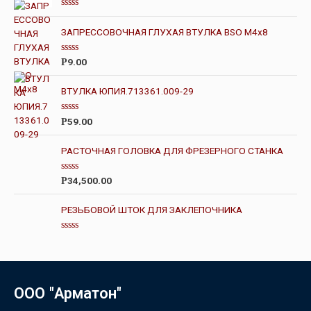
О
ц
ЗАПРЕССОВОЧНАЯ ГЛУХАЯ ВТУЛКА BSO M4х8
е
н
к
О
а
9.00
Р
ц
0
е
и
н
з
ВТУЛКА ЮПИЯ.713361.009-29
к
5
а
0
О
59.00
Р
и
ц
з
е
5
н
РАСТОЧНАЯ ГОЛОВКА ДЛЯ ФРЕЗЕРНОГО СТАНКА
к
а
0
О
34,500.00
Р
и
ц
з
е
5
н
РЕЗЬБОВОЙ ШТОК ДЛЯ ЗАКЛЕПОЧНИКА
к
а
0
О
и
ц
з
е
5
н
к
а
ООО "Арматон"
0
и