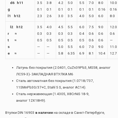
d6 h11
3.5
3.8
4.2
5.0
5.5
7.0
8.0
10.0
g
0.1
0.1
0.1
0.1
0.1
0.1
0.16
0.16
l1 h12
2.3
2.6
3.0
3.5
4.0
5.0
6.0
8.0
l2 h12
3.5
4.0
4.5
5.5
6.0
7.5
9.0
12.0
r ≈
0.3
0.3
0.3
0.3
0.4
0.6
0.6
0.6
t ≈
0.5
0.5
0.5
0.5
0.5
0.6
0.6
—
s
—
—
5.0
5.5
6.0
7.0
9.0
11.0
e ≈
—
—
5.8
6.35
6.9
8.1
10.4
12.7
Латунь без покрытия (2.0401, CuZn39Pb3, MS58, аналог
ЛС59-3)- ЗАКЛАДНАЯ ВТУЛКА М6
Сталь автоматная без покрытия (1.0718/737,
11SMnPb30/37+C, Stahl 5 S, аналог АС14).
Сталь нержавеющая (1.4305, X8CrNiS 18-9,
аналог 12Х18Н9).
Втулки DIN 16903
в наличии
на складе в Санкт-Петербурге,