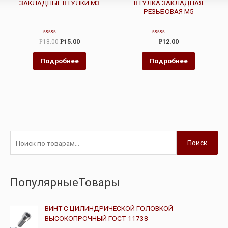
ЗАКЛАДНЫЕ ВТУЛКИ М3
ВТУЛКА ЗАКЛАДНАЯ
РЕЗЬБОВАЯ М5
Оценка
Оценка
Р
18.00
Р
15.00
Р
12.00
0
0
из
из
5
5
Подробнее
Подробнее
Поиск
ПопулярныеТовары
ВИНТ С ЦИЛИНДРИЧЕСКОЙ ГОЛОВКОЙ
ВЫСОКОПРОЧНЫЙ ГОСТ-11738