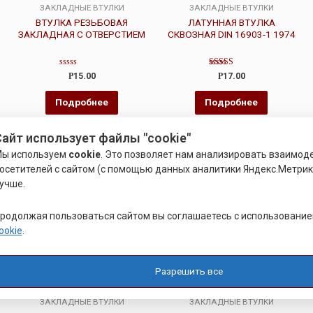
ЗАКЛАДНЫЕ ВТУЛКИ
ЗАКЛАДНЫЕ ВТУЛКИ
ВТУЛКА РЕЗЬБОВАЯ
ЛАТУННАЯ ВТУЛКА
ЗАКЛАДНАЯ С ОТВЕРСТИЕМ
СКВОЗНАЯ DIN 16903-1 1974
Оценка
Оценка
Р
15.00
Р
17.00
0
5.00
из
из 5
5
Подробнее
Подробнее
айт использует файлы "cookie"
Распродажа!
ы используем
cookie
. Это позволяет нам анализировать взаимод
осетителей с сайтом (с помощью данных аналитики Яндекс.Метрики
учше.
родолжая пользоваться сайтом вы соглашаетесь с использовани
ookie
.
Разрешить все
ЗАКЛАДНЫЕ ВТУЛКИ
ЗАКЛАДНЫЕ ВТУЛКИ