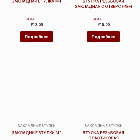
ЗАКЛАДНАЯ ВТУЛКА М4
ВТУЛКА РЕЗЬБОВАЯ
ЗАКЛАДНАЯ С ОТВЕРСТИЕМ
Оценка
Оценка
Р
12.00
Р
15.00
0
0
из
из
5
5
Подробнее
Подробнее
ЗАКЛАДНЫЕ ВТУЛКИ
ЗАКЛАДНЫЕ ВТУЛКИ
ЗАКЛАДНЫЕ ВТУЛКИ М2
ВТУЛКА РЕЗЬБОВАЯ
ПЛАСТИКОВАЯ