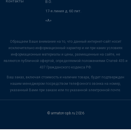
Контакты
В.О.
17-я линия д. 60 лит.
«А»
Обращаем Ваше внимание на то, что данный интернет-сайт носит
исключительно информационный характер и ни при каких условиях
информационные материалы и цены, размещенные на сайте, не
являются публичной офертой, определяемой положениями Статей 435 и
437 Гражданского кодекса РФ.
Ваш заказ, включая стоимость и наличие товара, будет подтвержден
нашим менеджером посредством телефонного звонка на номер,
указанный Вами при заказе или по указанной электронной почте.
© armaton-spb.ru 2026