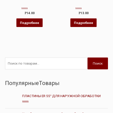
Оценка
Оценка
Р
14.00
Р
13.00
0
0
из
из
5
5
Подробнее
Подробнее
Поиск
ПопулярныеТовары
ПЛАСТИНЫ ER 55° ДЛЯ НАРУЖНОЙ ОБРАБОТКИ
О
ц
е