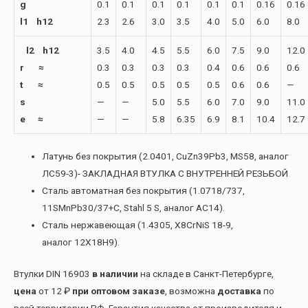
g
0.1
0.1
0.1
0.1
0.1
0.1
0.16
0.16
l1 h12
2.3
2.6
3.0
3.5
4.0
5.0
6.0
8.0
l2 h12
3.5
4.0
4.5
5.5
6.0
7.5
9.0
12.0
r ≈
0.3
0.3
0.3
0.3
0.4
0.6
0.6
0.6
t ≈
0.5
0.5
0.5
0.5
0.5
0.6
0.6
—
s
—
—
5.0
5.5
6.0
7.0
9.0
11.0
e ≈
—
—
5.8
6.35
6.9
8.1
10.4
12.7
Латунь без покрытия (2.0401, CuZn39Pb3, MS58, аналог
ЛС59-3)- ЗАКЛАДНАЯ ВТУЛКА С ВНУТРЕННЕЙ РЕЗЬБОЙ
Сталь автоматная без покрытия (1.0718/737,
11SMnPb30/37+C, Stahl 5 S, аналог АС14).
Сталь нержавеющая (1.4305, X8CrNiS 18-9,
аналог 12Х18Н9).
Втулки DIN 16903
в наличии
на складе в Санкт-Петербурге,
цена
от 12 ₽
при оптовом заказе
, возможна
доставка
по
всей территории РФ. Гарантия качества от производителя и