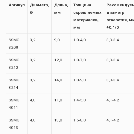
Артикул
Диаметр,
Длина,
Толщина
Рекомендуе
Ø
мм
скрепляемых
диаметр
материалов,
отверстия, м
мм
+0,1/0
SSMG
3,2
9,0
1,0-4,0
3,3-3,4
3209
SSMG
3,2
12,0
1,0-7,0
3,3-3,4
3212
SSMG
3,2
14,0
1,0-9,0
3,3-3,4
3214
SSMG
4,0
11,0
1,4-5,0
4,1-4,2
4011
SSMG
4,0
13,0
1,5-8,0
4,1-4,2
4013