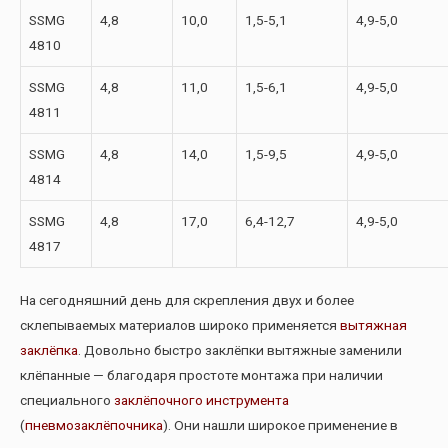
SSMG
4,8
10,0
1,5-5,1
4,9-5,0
4810
SSMG
4,8
11,0
1,5-6,1
4,9-5,0
4811
SSMG
4,8
14,0
1,5-9,5
4,9-5,0
4814
SSMG
4,8
17,0
6,4-12,7
4,9-5,0
4817
На сегодняшний день для скрепления двух и более
склепываемых материалов широко применяется
вытяжная
заклёпка
. Довольно быстро заклёпки вытяжные заменили
клёпанные — благодаря простоте монтажа при наличии
специального
заклёпочного инструмента
(
пневмозаклёпочника
). Они нашли широкое применение в