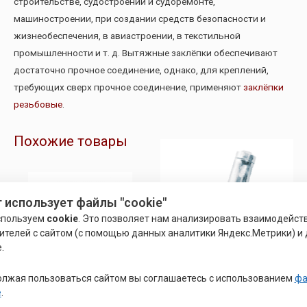
строительстве, судостроении и судоремонте,
машиностроении, при создании средств безопасности и
жизнеобеспечения, в авиастроении, в текстильной
промышленности и т. д. Вытяжные заклёпки обеспечивают
достаточно прочное соединение, однако, для креплений,
требующих сверх прочное соединение, применяют
заклёпки
резьбовые
.
Похожие товары
 использует файлы "cookie"
спользуем
cookie
. Это позволяет нам анализировать взаимодейст
ителей с сайтом (с помощью данных аналитики Яндекс.Метрики) и 
.
лжая пользоваться сайтом вы соглашаетесь с использованием
фа
e
.