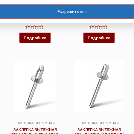
ЗАКЛЕПКА ВЫТЯЖНАЯ
ЗАКЛЕПКА ВЫТЯЖНАЯ
ЗАКЛЁПКА ОТКРЫТОГО ТИПА
ЗАКЛЁПКА ВЫТЯЖНАЯ
Разрешить все
АЛ/СТ
СТАНДАРТНЫЙ БОРТ АЛ/АЛ
Оценка
Оценка
0
0
Подробнее
Подробнее
из
из
5
5
ЗАКЛЕПКА ВЫТЯЖНАЯ
ЗАКЛЕПКА ВЫТЯЖНАЯ
ЗАКЛЁПКА ВЫТЯЖНАЯ
ЗАКЛЁПКА ВЫТЯЖНАЯ