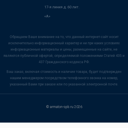
17-я линия д. 60 лит.
«А»
Обращаем Ваше внимание на то, что данный интернет-сайт носит
исключительно информационный характер и ни при каких условиях
информационные материалы и цены, размещенные на сайте, не
являются публичной офертой, определяемой положениями Статей 435 и
437 Гражданского кодекса РФ.
Ваш заказ, включая стоимость и наличие товара, будет подтвержден
нашим менеджером посредством телефонного звонка на номер,
указанный Вами при заказе или по указанной электронной почте.
© armaton-spb.ru 2026