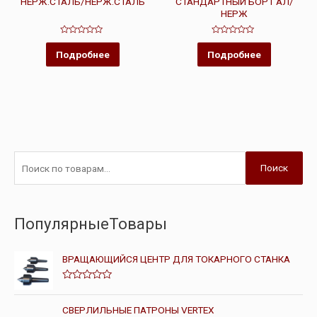
НЕРЖ.СТАЛЬ/НЕРЖ.СТАЛЬ
СТАНДАРТНЫЙ БОРТ АЛ/
НЕРЖ
Оценка
Оценка
0
0
Подробнее
Подробнее
из
из
5
5
Поиск
ПопулярныеТовары
ВРАЩАЮЩИЙСЯ ЦЕНТР ДЛЯ ТОКАРНОГО СТАНКА
О
ц
е
СВЕРЛИЛЬНЫЕ ПАТРОНЫ VERTEX
н