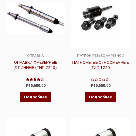
ОПРАВКА
ПАТРОН РЕЗЬБОНАРЕЗНОЙ
ОПРАВКИ ФРЕЗЕРНЫЕ
ПАТРОНЫ БЫСТРОСМЕННЫЕ
ДЛИННЫЕ (ТИП 2240)
ТИП 1220
Оценка
Оценка
15,600.00
15,550.00
Р
Р
4.00
0
из 5
из
5
Подробнее
Подробнее