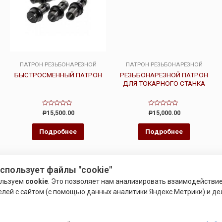
ПАТРОН РЕЗЬБОНАРЕЗНОЙ
ПАТРОН РЕЗЬБОНАРЕЗНОЙ
БЫСТРОСМЕННЫЙ ПАТРОН
РЕЗЬБОНАРЕЗНОЙ ПАТРОН
ДЛЯ ТОКАРНОГО СТАНКА
Оценка
Оценка
15,500.00
15,000.00
Р
Р
0
0
из
из
5
5
Подробнее
Подробнее
использует файлы "cookie"
ользуем
cookie
. Это позволяет нам анализировать взаимодействи
елей с сайтом (с помощью данных аналитики Яндекс.Метрики) и де