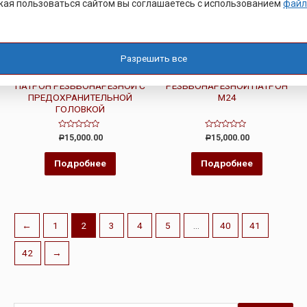
ая пользоваться сайтом вы соглашаетесь с использованием
файл
Разрешить все
ПАТРОН РЕЗЬБОНАРЕЗНОЙ
ПАТРОН РЕЗЬБОНАРЕЗНОЙ
ПАТРОН РЕЗЬБОНАРЕЗНОЙ С
РЕЗЬБОНАРЕЗНОЙ ПАТРОН
ПРЕДОХРАНИТЕЛЬНОЙ
М24
ГОЛОВКОЙ
Оценка
Оценка
15,000.00
15,000.00
Р
Р
0
0
из
из
5
5
Подробнее
Подробнее
←
1
2
3
4
5
…
40
41
42
→