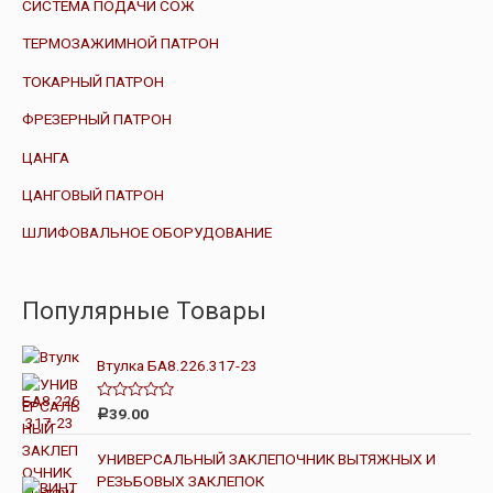
СИСТЕМА ПОДАЧИ СОЖ
ТЕРМОЗАЖИМНОЙ ПАТРОН
ТОКАРНЫЙ ПАТРОН
ФРЕЗЕРНЫЙ ПАТРОН
ЦАНГА
ЦАНГОВЫЙ ПАТРОН
ШЛИФОВАЛЬНОЕ ОБОРУДОВАНИЕ
Популярные Товары
Втулка БА8.226.317-23
О
39.00
Р
ц
е
н
УНИВЕРСАЛЬНЫЙ ЗАКЛЕПОЧНИК ВЫТЯЖНЫХ И
к
РЕЗЬБОВЫХ ЗАКЛЕПОК
а