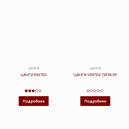
ЦАНГА
ЦАНГА
ЦАНГИ KINTEK
ЦАНГИ VERTEX ТИПА ER
Оценка
Оценка
3.00
0
Подробнее
Подробнее
из 5
из
5