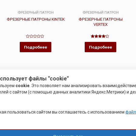
ФРЕЗЕРНЫЙ ПАТРОН
ФРЕЗЕРНЫЙ ПАТРОН
ФРЕЗЕРНЫЕ ПАТРОНЫ KINTEK
ФРЕЗЕРНЫЕ ПАТРОНЫ
VERTEX
Оценка
Оценка
0
4.00
Подробнее
Подробнее
из
из 5
5
использует файлы "cookie"
ользуем
cookie
. Это позволяет нам анализировать взаимодействи
елей с сайтом (с помощью данных аналитики Яндекс.Метрики) и де
ая пользоваться сайтом вы соглашаетесь с использованием
файл
ФРЕЗЕРНЫЙ ПАТРОН
ЦАНГОВЫЙ ПАТРОН