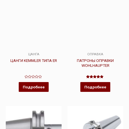
ЦАНГА
ОПРАВКА
ЦАНГИ KEMMLER ТИПА ER
ПАТРОНЫ ОПРАВКИ
WOHLHAUPTER
Оценка
Оценка
0
5.00
Подробнее
Подробнее
из
из 5
5