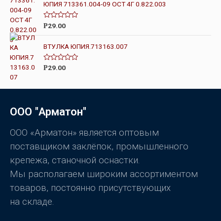
н
ЮПИЯ 713361.004-09 ОСТ 4Г 0.822.003
к
а
0
О
29.00
Р
и
ц
з
е
5
н
ВТУЛКА ЮПИЯ.713163.007
к
а
0
О
29.00
Р
и
ц
з
е
5
н
к
а
0
ООО "Арматон"
и
з
5
ООО «Арматон» является оптовым
поставщиком заклёпок, промышленного
крепежа, станочной оснастки.
Мы располагаем широким ассортиментом
товаров, постоянно присутствующих
на складе.