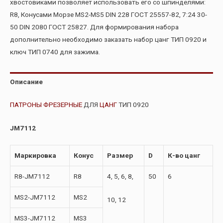
хвостовиками позволяет использовать его со шпинделями:
R8, Конусами Морзе MS2-MS5 DIN 228 ГОСТ 25557-82, 7:24 30-
50 DIN 2080 ГОСТ 25827. Для формирования набора
дополнительно необходимо заказать набор цанг ТИП 0920 и
ключ ТИП 0740 для зажима.
Описание
ПАТРОНЫ ФРЕЗЕРНЫЕ
ДЛЯ
ЦАНГ
ТИП 0920
JM7112
Маркировка
Конус
Размер
D
К-во цанг
R8-JM7112
R8
4, 5, 6, 8,
50
6
MS2-JM7112
MS2
10, 12
MS3-JM7112
MS3