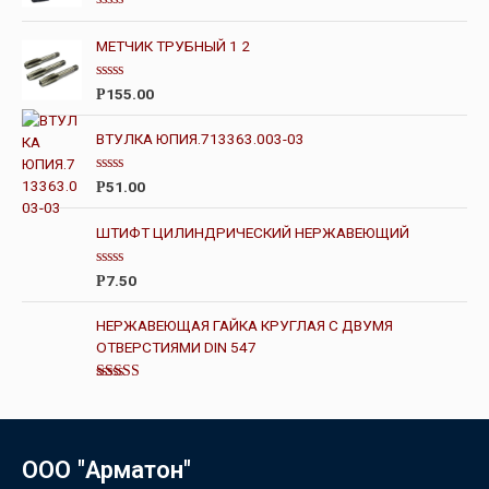
О
ц
МЕТЧИК ТРУБНЫЙ 1 2
е
н
к
О
а
155.00
Р
ц
0
е
и
н
з
ВТУЛКА ЮПИЯ.713363.003-03
к
5
а
0
О
51.00
Р
и
ц
з
е
5
н
ШТИФТ ЦИЛИНДРИЧЕСКИЙ НЕРЖАВЕЮЩИЙ
к
а
0
О
7.50
Р
и
ц
з
е
5
н
НЕРЖАВЕЮЩАЯ ГАЙКА КРУГЛАЯ С ДВУМЯ
к
ОТВЕРСТИЯМИ DIN 547
а
0
и
з
Оценка
5
3.67
из 5
ООО "Арматон"