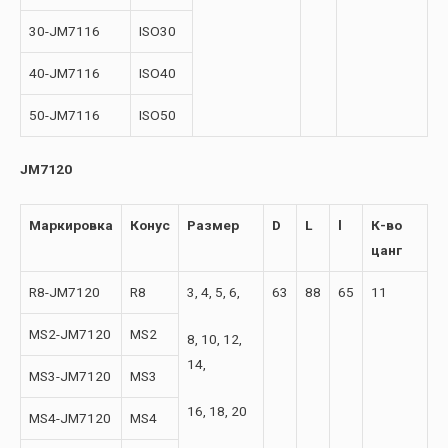
30-JM7116
ISO30
40-JM7116
ISO40
50-JM7116
ISO50
JM7120
Маркировка
Конус
Размер
D
L
l
К-во
цанг
R8-JM7120
R8
3, 4, 5, 6,
63
88
65
11
MS2-JM7120
MS2
8, 10, 12,
14,
MS3-JM7120
MS3
16, 18, 20
MS4-JM7120
MS4