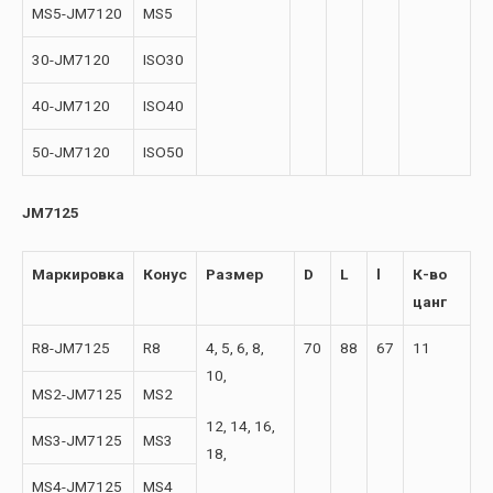
MS5-JM7120
MS5
30-JM7120
ISO30
40-JM7120
ISO40
50-JM7120
ISO50
JM7125
Маркировка
Конус
Размер
D
L
l
К-во
цанг
R8-JM7125
R8
4, 5, 6, 8,
70
88
67
11
10,
MS2-JM7125
MS2
12, 14, 16,
MS3-JM7125
MS3
18,
MS4-JM7125
MS4