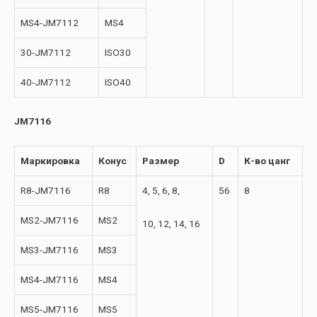
MS4-JM7112
MS4
30-JM7112
ISO30
40-JM7112
ISO40
JM7116
Маркировка
Конус
Размер
D
К-во цанг
R8-JM7116
R8
4, 5, 6, 8,
56
8
MS2-JM7116
MS2
10, 12, 14, 16
MS3-JM7116
MS3
MS4-JM7116
MS4
MS5-JM7116
MS5