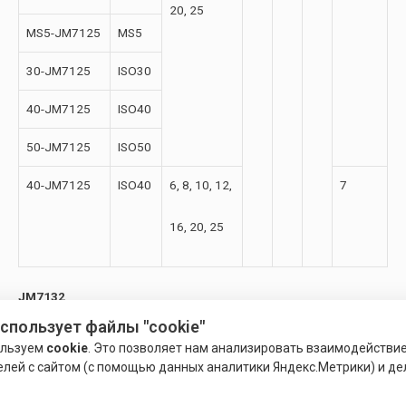
20, 25
MS5-JM7125
MS5
30-JM7125
ISO30
40-JM7125
ISO40
50-JM7125
ISO50
40-JM7125
ISO40
6, 8, 10, 12,
7
16, 20, 25
JM7132
использует файлы "cookie"
Маркировка
Конус
Размер
D
L
l
К-во
ользуем
cookie
. Это позволяет нам анализировать взаимодействи
елей с сайтом (с помощью данных аналитики Яндекс.Метрики) и де
цанг