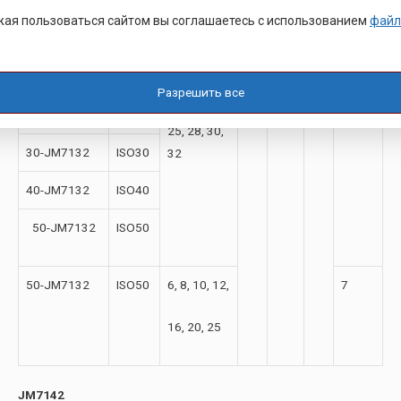
MS2-JM7132
MS2
6, 8, 10,
90
114
77
12
ая пользоваться сайтом вы соглашаетесь с использованием
файл
12,
MS3-JM7132
MS3
14, 16, 18,
MS4-JM7132
MS4
20,
Разрешить все
MS5-JM7132
MS5
25, 28, 30,
30-JM7132
ISO30
32
40-JM7132
ISO40
50-JM7132
ISO50
50-JM7132
ISO50
6, 8, 10, 12,
7
16, 20, 25
JM7142