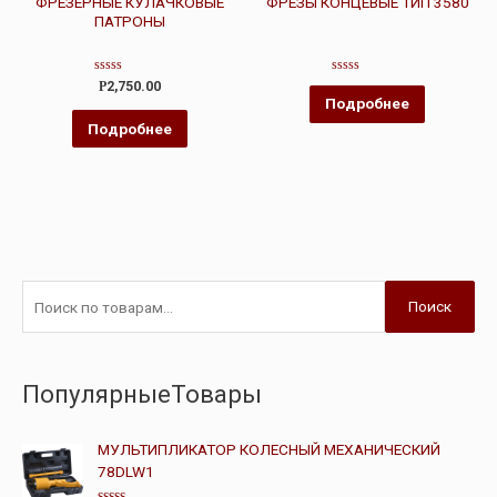
ФРЕЗЕРНЫЕ КУЛАЧКОВЫЕ
ФРЕЗЫ КОНЦЕВЫЕ ТИП 3580
ПАТРОНЫ
Оценка
Оценка
Р
2,750.00
0
0
Подробнее
из
из
5
5
Подробнее
Поиск
ПопулярныеТовары
МУЛЬТИПЛИКАТОР КОЛЕСНЫЙ МЕХАНИЧЕСКИЙ
78DLW1