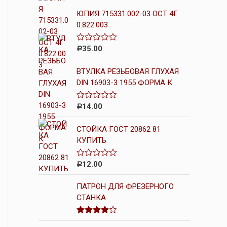
ЮПИЯ 715331.002-03 ОСТ 4Г
0.822.003
35.00
О
Р
ц
е
ВТУЛКА РЕЗЬБОВАЯ ГЛУХАЯ
н
к
DIN 16903-3 1955 ФОРМА К
а
0
и
14.00
О
Р
з
ц
5
е
СТОЙКА ГОСТ 20862 81
н
к
КУПИТЬ
а
0
и
12.00
О
Р
з
ц
5
е
ПАТРОН ДЛЯ ФРЕЗЕРНОГО
н
к
СТАНКА
а
0
и
Оценка
з