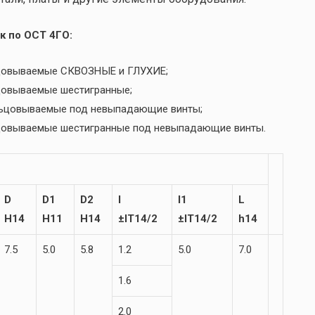
к по ОСТ 4ГО:
льцовываемые СКВОЗНЫЕ и ГЛУХИЕ;
ьцовываемые шестигранные;
льцовываемые под невыпадающие винты;
ьцовываемые шестигранные под невыпадающие винты.
D
D1
D2
l
l1
L
H14
H11
H14
±IT14/2
±IT14/2
h14
7.5
5.0
5.8
1.2
5.0
7.0
1.6
2.0