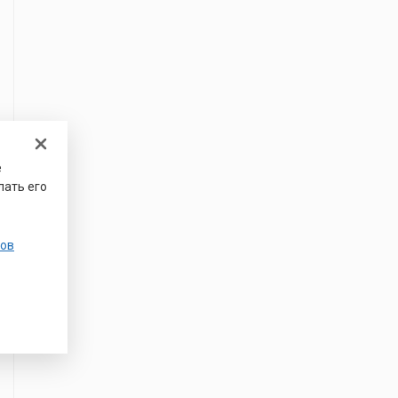
е
лать его
ов