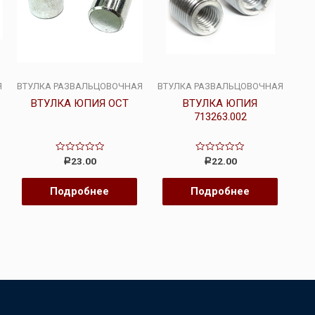
Я
ВТУЛКА РАЗВАЛЬЦОВОЧНАЯ
ВТУЛКА РАЗВАЛЬЦОВОЧНАЯ
ВТУЛКА ЮПИЯ ОСТ
ВТУЛКА ЮПИЯ
713263.002
Оценка
Оценка
23.00
22.00
Р
Р
0
0
из
из
5
5
Подробнее
Подробнее