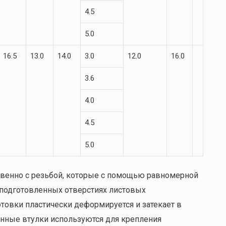
4.5
5.0
16.5
13.0
14.0
3.0
12.0
16.0
3.6
4.0
4.5
5.0
венно с резьбой, которые с помощью равномерной
подготовленных отверстиях листовых
отовки пластически деформируется и затекает в
нные втулки используются для крепления