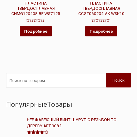
ПЛАСТИНА
ПЛАСТИНА
ТВЕРДОСПЛАВНАЯ
ТВЕРДОСПЛАВНАЯ
CNMG120408-BF WS7125
CCGT060204-AK WSK10
Оценка
Оценка
0
0
Подробнее
Подробнее
из
из
5
5
Поиск
ПопулярныеТовары
НЕРЖАВЕЮЩИЙ ВИНТ-ШУРУП С РЕЗЬБОЙ ПО
ДЕРЕВУ ART 9082