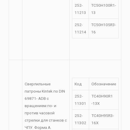
252-
TC50H100R1-
11213
13
252-
TC50H105R3-
11214
16
Сверлильные
Код
Обозначение
патроны Kintek по DIN
252-
TC40H90R1
69871- ADB с
11301
-1ЗХ
вращением по- и
против часовой
252-
TC40H95R3-
стрелки для станков с
11302
16X
ЧПУ. Форма A.