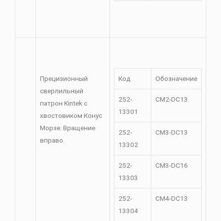
Прецизионный
Код
Обозначение
сверлильный
252-
CM2-DC13
патрон Kintek с
13301
хвостовиком Конус
Морзе. Вращение
252-
CM3-DC13
вправо.
13302
252-
CM3-DC16
13303
252-
CM4-DC13
13304