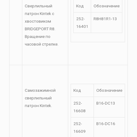
Сверлильный
Код
Обозначение
патрон Kintek с
252-
R8H81R1-13
хвостовиком
16401
BRIDGEPORT R8.
Вращение по
часовой стрелке.
Самозажимной
Код
Обозначение
сверлильный
252-
B16-DC13
патрон Kintek.
16608
252-
B16-DC16
16609