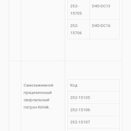
252-
D40-DC13
15705
252-
D40-DC16
15706
Самозажимной
Код
прецизионный
252-15105
сверлильный
патрон Kintek.
252-15106
252-15107