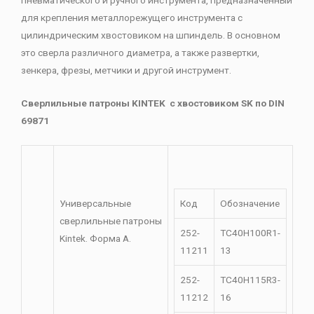
для крепления металлорежущего инструмента с
цилиндрическим хвостовиком на шпиндель. В основном
это сверла различного диаметра, а также развертки,
зенкера, фрезы, метчики и другой инструмент.
Сверлильные патроны KINTEK с хвостовиком SK по DIN
69871
Универсальные
Код
Обозначение
сверлильные патроны
252-
TC40H100R1-
Kintek. Форма A.
11211
13
252-
ТС40Н115R3-
11212
16