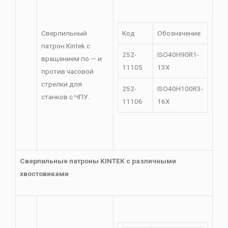
Сверлильный
Код
Обозначение
патрон Kintek с
252-
ISO40H90R1-
вращением по — и
11105
13X
против часовой
стрелки для
252-
ISO40H100R3-
станков с ЧПУ.
11106
16X
Сверлильные патроны KINTEK с различными
хвостовиками