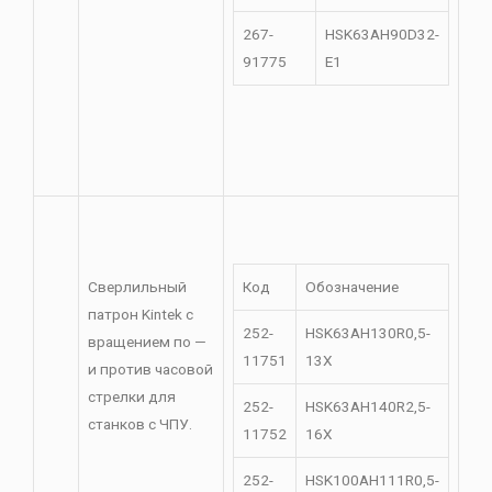
267-
HSK63AH90D32-
91775
E1
Сверлильный
Код
Обозначение
патрон Kintek с
252-
HSK63AH130R0,5-
вращением по —
11751
13X
и против часовой
стрелки для
252-
HSK63AH140R2,5-
станков с ЧПУ.
11752
16X
252-
HSK100AH111R0,5-