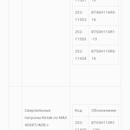
252-
ВТ40Н116R3-
11502
16
252-
ВТ50Н110R1
11503
-13
252-
ВТ50Н110R3-
11504
16
Сверлильные
Код
Обозначение
патроны Kintek по MAS
252-
ВТ30Н110R1
403BT/ADB с
11400
-1ЗХ