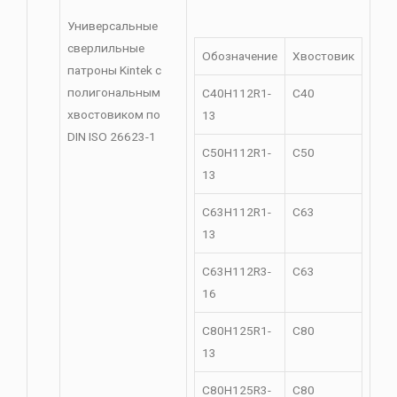
Универсальные
сверлильные
Обозначение
Хвостовик
патроны Kintek с
полигональным
C40H112R1-
C40
хвостовиком по
13
DIN ISO 26623-1
C50H112R1-
C50
13
C63H112R1-
C63
13
C63H112R3-
C63
16
C80H125R1-
C80
13
C80H125R3-
C80