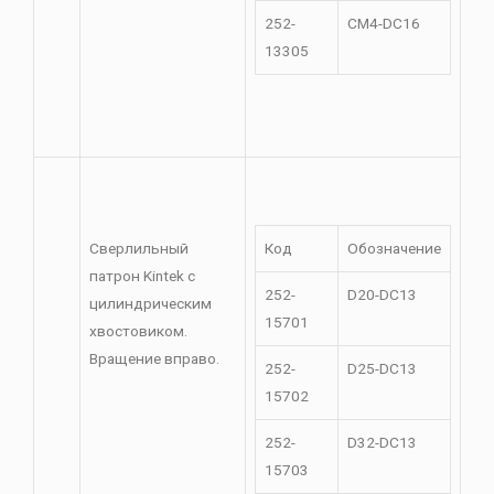
252-
CM4-DC16
13305
Сверлильный
Код
Обозначение
патрон Kintek с
252-
D20-DC13
цилиндрическим
15701
хвостовиком.
Вращение вправо.
252-
D25-DC13
15702
252-
D32-DC13
15703