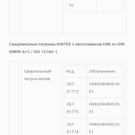
16
Сверлильные патроны KINTEK с хвостовиком HSK по DIN
69893 A+C / ISO 12164-1
Сверлильный
Код
Обозначение
патрон Kintek.
267-
HSK63AH80D16-
91772
E1
267-
HSK63AH80D20-
91773
E1
267-
HSK63AH90D25-
91774
E1