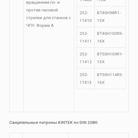
вращением по- и
против часовой
252-
BT40H98R1-
стрелки для станков с
11410
13X
ЧПУ. Форма A.
252-
BT40H103R3-
11411
16X
252-
BT50H109R1-
11412
13X
252-
ВТ50Н114R3-
11413
16X
Сверлильные патроны KINTEK по DIN 2080