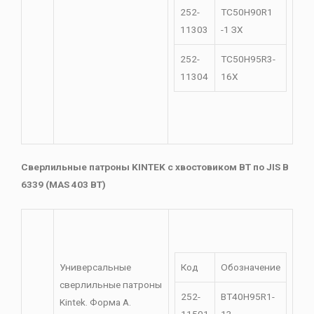
252-
TC50H90R1
11303
-1 ЗХ
252-
TC50H95R3-
11304
16X
Сверлильные патроны KINTEK с хвостовиком BT по JIS B
6339 (MAS 403 BT)
Универсальные
Код
Обозначение
сверлильные патроны
252-
BT40H95R1-
Kintek. Форма A.
11501
13