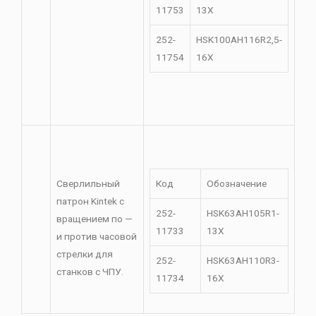
11753
13X
252-
HSK100AH116R2,5-
11754
16X
Сверлильный
Код
Обозначение
патрон Kintek с
252-
HSK63AH105R1-
вращением по —
11733
13X
и против часовой
стрелки для
252-
HSK63AH110R3-
станков с ЧПУ.
11734
16X