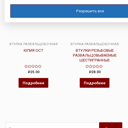
Разрешить все
ВТУЛКА РАЗВАЛЬЦОВОЧНАЯ
ВТУЛКА РАЗВАЛЬЦОВОЧНАЯ
ЮПИЯ ОСТ
ВТУЛКИ РЕЗЬБОВЫЕ
РАЗВАЛЬЦОВЫВАЕМЫЕ
ШЕСТИГРАННЫЕ
Оценка
Оценка
25.00
28.00
Р
Р
0
0
из
из
5
5
Подробнее
Подробнее