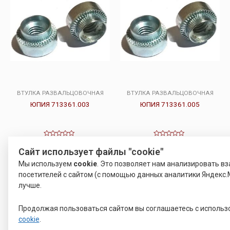
ВТУЛКА РАЗВАЛЬЦОВОЧНАЯ
ВТУЛКА РАЗВАЛЬЦОВОЧНАЯ
ЮПИЯ 713361.003
ЮПИЯ 713361.005
Оценка
Оценка
25.00
22.00
Р
Р
0
0
Сайт использует файлы "cookie"
из
из
5
5
Подробнее
Подробнее
Мы используем
cookie
. Это позволяет нам анализировать в
посетителей с сайтом (с помощью данных аналитики Яндекс.М
лучше.
Продолжая пользоваться сайтом вы соглашаетесь с исполь
cookie
.