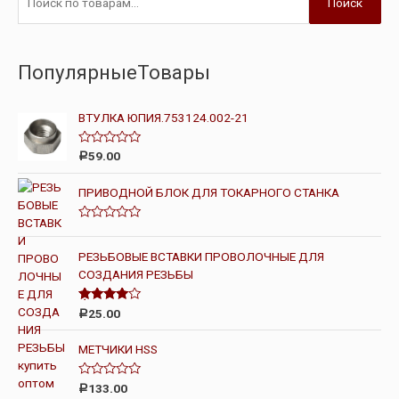
Поиск
ПопулярныеТовары
ВТУЛКА ЮПИЯ.753124.002-21
О
59.00
Р
ц
е
н
ПРИВОДНОЙ БЛОК ДЛЯ ТОКАРНОГО СТАНКА
к
а
0
О
и
ц
з
е
РЕЗЬБОВЫЕ ВСТАВКИ ПРОВОЛОЧНЫЕ ДЛЯ
5
н
СОЗДАНИЯ РЕЗЬБЫ
к
а
0
и
Оценка
25.00
Р
з
4.00
из 5
5
МЕТЧИКИ HSS
О
133.00
Р
ц