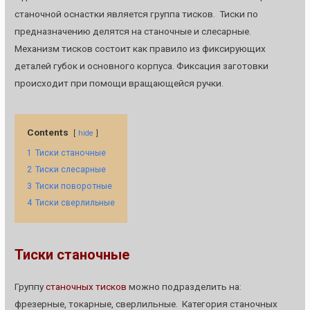
станочной оснастки является группа тисков. Тиски по
предназначению делятся на станочные и слесарные.
Механизм тисков состоит как правило из фиксирующих
деталей губок и основного корпуса. Фиксация заготовки
происходит при помощи вращающейся ручки.
Contents
hide
1
Тиски станочные
2
Тиски слесарные
3
Тиски поворотные
4
Тиски сверлильные
Тиски станочные
Группу
станочных тисков
можно подразделить на:
фрезерные, токарные, сверлильные. Категория станочных