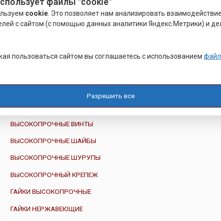
использует файлы "cookie"
АНТИВАНДАЛЬНЫЙ КРЕПЁЖ
ользуем
cookie
. Это позволяет нам анализировать взаимодействи
БОЛТ ЗАКЛЕПКА
елей с сайтом (с помощью данных аналитики Яндекс.Метрики) и де
БОЛТ НЕРЖАВЕЮЩИЙ
БОЛТ НОРИЙНЫЙ
ая пользоваться сайтом вы соглашаетесь с использованием
файл
ВИНТ НЕРЖАВЕЮЩИЙ
ВТУЛКА РАЗВАЛЬЦОВОЧНАЯ
Разрешить все
ВЫСОКОПРОЧНЫЕ БОЛТЫ
ВЫСОКОПРОЧНЫЕ ВИНТЫ
ВЫСОКОПРОЧНЫЕ ШАЙБЫ
ВЫСОКОПРОЧНЫЕ ШУРУПЫ
ВЫСОКОПРОЧНЫЙ КРЕПЕЖ
ГАЙКИ ВЫСОКОПРОЧНЫЕ
ГАЙКИ НЕРЖАВЕЮЩИЕ