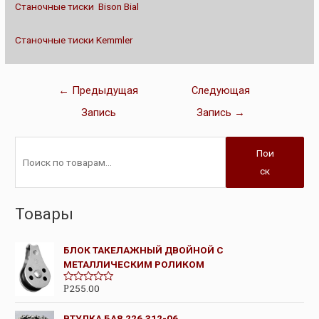
Станочные тиски Bison Bial
Станочные тиски Kemmler
←
Предыдущая
Следующая
Запись
Запись
→
Пои
ск
Товары
БЛОК ТАКЕЛАЖНЫЙ ДВОЙНОЙ С
МЕТАЛЛИЧЕСКИМ РОЛИКОМ
255.00
Р
О
ц
е
ВТУЛКА БА8.226.312-06
н