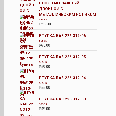
БЛОК ТАКЕЛАЖНЫЙ
ДВОЙНОЙ С
МЕТАЛЛИЧЕСКИМ РОЛИКОМ
255.00
Р
О
ц
е
ВТУЛКА БА8.226.312-06
н
к
а
65.00
Р
О
0
ц
и
е
з
ВТУЛКА БА8.226.312-05
н
5
к
а
59.00
Р
О
0
ц
и
е
з
ВТУЛКА БА8.226.312-04
н
5
к
а
55.00
Р
О
0
ц
и
е
з
ВТУЛКА БА8.226.312-03
н
5
к
а
49.00
Р
О
0
ц
и