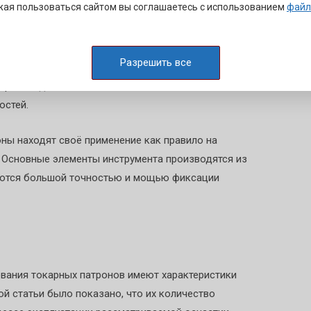
ая пользоваться сайтом вы соглашаетесь с использованием
файл
одов процесса металлообработки в промежутки
Разрешить все
ели спиральные, так как существует возможность
 производится из высококачественной стали с
остей.
ны находят своё применение как правило на
 Основные элементы инструмента производятся из
зуются большой точностью и мощью фиксации
вания токарных патронов имеют характеристики
ой статьи было показано, что их количество