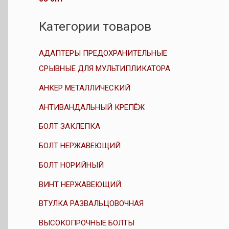
е
з
н
5
к
Категории товаров
а
0
и
з
АДАПТЕРЫ ПРЕДОХРАНИТЕЛЬНЫЕ
5
СРЫВНЫЕ ДЛЯ МУЛЬТИПЛИКАТОРА
АНКЕР МЕТАЛЛИЧЕСКИЙ
АНТИВАНДАЛЬНЫЙ КРЕПЁЖ
БОЛТ ЗАКЛЕПКА
БОЛТ НЕРЖАВЕЮЩИЙ
БОЛТ НОРИЙНЫЙ
ВИНТ НЕРЖАВЕЮЩИЙ
ВТУЛКА РАЗВАЛЬЦОВОЧНАЯ
ВЫСОКОПРОЧНЫЕ БОЛТЫ