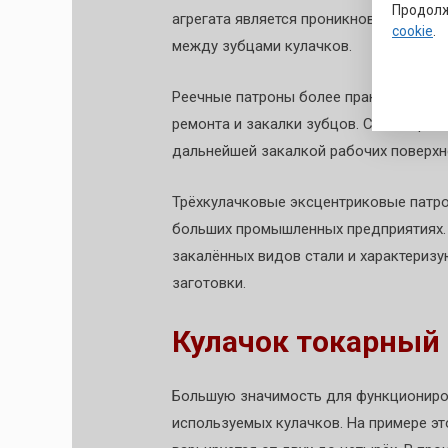
Продолж
агрегата является проникновение отх
cookie
.
между зубцами кулачков.
Реечные патроны более практичны неж
ремонта и закалки зубцов. Сам патрон
дальнейшей закалкой рабочих поверхн
Трёхкулачковые эксцентриковые патро
больших промышленных предприятиях.
закалённых видов стали и характери
заготовки.
Кулачок токарный
Большую значимость для функциониро
используемых кулачков. На примере эт