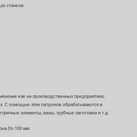
ах станков.
менение как на производственных предприятиях,
их. С помощью этих патронов обрабатываются в
тричные элементы, валы, трубные заготовки и т.д.
на Dn 100 мм: