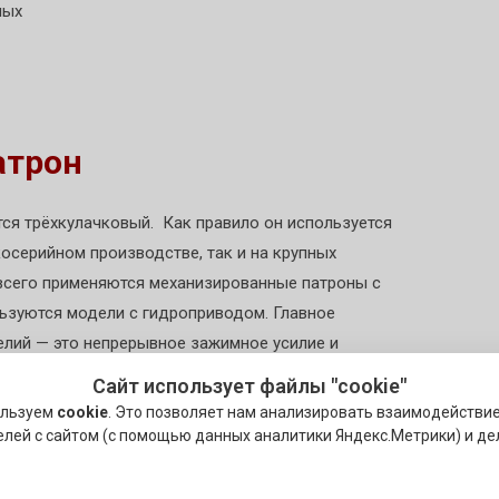
ных
атрон
ся трёхкулачковый. Как правило он используется
косерийном производстве, так и на крупных
всего применяются механизированные патроны с
ьзуются модели с гидроприводом. Главное
лий — это непрерывное зажимное усилие и
ные, реечные и эксцентриковые типы патронов.
Сайт использует файлы "cookie"
ользуем
cookie
. Это позволяет нам анализировать взаимодействи
роизводстве уже очень долгое время из-за
елей с сайтом (с помощью данных аналитики Яндекс.Метрики) и де
сти. Однако главным недочётом этого вида
атрона. Причиной быстрого изнашивания деталей