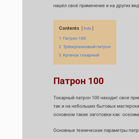
нашёл своё применение и на других вид
Contents
hide
1
Патрон 100
2
Трёхкулачковый патрон
3
Кулачок токарный
Патрон 100
Токарный патрон 100 находит своё при
так и на небольших бытовых мастерск
основном такие заготовки как: осесиме
Основные технические параметры патро