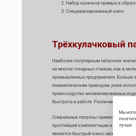
Набор кулачков прямых и обрат
Специализированный ключ
Трёхкулачковый п
Наиболее популярным патроном значит
на многих токарных станках, как в мел
промышленных предприятиях. Больше 
пневматическим приводом, реже испол
превосходство механизированных изде
быстрота в работе. Различают спираль
Мы исп
Спиральные патроны применяются на п
посетит
простейшей комплектации и практично
лучше.
является быстрый износ механизмов п