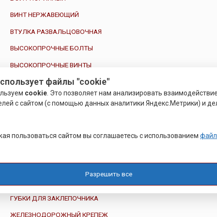
ВИНТ НЕРЖАВЕЮЩИЙ
ВТУЛКА РАЗВАЛЬЦОВОЧНАЯ
ВЫСОКОПРОЧНЫЕ БОЛТЫ
ВЫСОКОПРОЧНЫЕ ВИНТЫ
использует файлы "cookie"
ВЫСОКОПРОЧНЫЕ ШАЙБЫ
ользуем
cookie
. Это позволяет нам анализировать взаимодействи
ВЫСОКОПРОЧНЫЕ ШУРУПЫ
елей с сайтом (с помощью данных аналитики Яндекс.Метрики) и де
ВЫСОКОПРОЧНЫЙ КРЕПЕЖ
ГАЙКИ ВЫСОКОПРОЧНЫЕ
ая пользоваться сайтом вы соглашаетесь с использованием
файл
ГАЙКИ НЕРЖАВЕЮЩИЕ
ГАЙКОВЕРТ ПНЕВМАТИЧЕСКИЙ
Разрешить все
ГЛУБИНОМЕР МИКРОМЕТРИЧЕСКИЙ
ГУБКИ ДЛЯ ЗАКЛЕПОЧНИКА
ЖЕЛЕЗНОДОРОЖНЫЙ КРЕПЕЖ