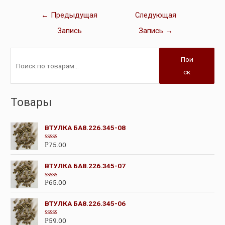
←
Предыдущая
Следующая
Запись
Запись
→
Пои
ск
Товары
ВТУЛКА БА8.226.345-08
75.00
Р
О
ц
е
ВТУЛКА БА8.226.345-07
н
к
а
65.00
Р
О
0
ц
и
е
з
ВТУЛКА БА8.226.345-06
н
5
к
а
59.00
Р
О
0