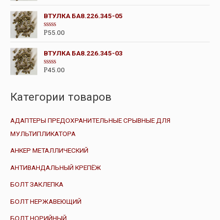
ц
и
е
з
ВТУЛКА БА8.226.345-05
н
5
к
а
55.00
Р
О
0
ц
и
е
з
ВТУЛКА БА8.226.345-03
н
5
к
а
45.00
Р
О
0
ц
и
е
з
н
5
Категории товаров
к
а
0
и
АДАПТЕРЫ ПРЕДОХРАНИТЕЛЬНЫЕ СРЫВНЫЕ ДЛЯ
з
5
МУЛЬТИПЛИКАТОРА
АНКЕР МЕТАЛЛИЧЕСКИЙ
АНТИВАНДАЛЬНЫЙ КРЕПЁЖ
БОЛТ ЗАКЛЕПКА
БОЛТ НЕРЖАВЕЮЩИЙ
БОЛТ НОРИЙНЫЙ