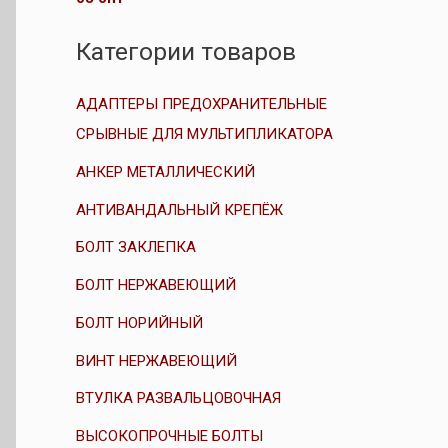
е
з
н
5
к
Категории товаров
а
0
и
з
АДАПТЕРЫ ПРЕДОХРАНИТЕЛЬНЫЕ
5
СРЫВНЫЕ ДЛЯ МУЛЬТИПЛИКАТОРА
АНКЕР МЕТАЛЛИЧЕСКИЙ
АНТИВАНДАЛЬНЫЙ КРЕПЁЖ
БОЛТ ЗАКЛЕПКА
БОЛТ НЕРЖАВЕЮЩИЙ
БОЛТ НОРИЙНЫЙ
ВИНТ НЕРЖАВЕЮЩИЙ
ВТУЛКА РАЗВАЛЬЦОВОЧНАЯ
ВЫСОКОПРОЧНЫЕ БОЛТЫ