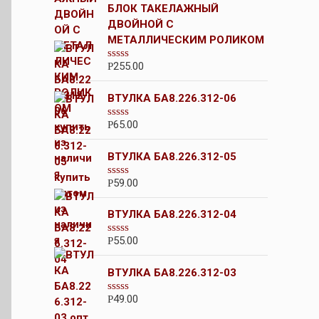
БЛОК ТАКЕЛАЖНЫЙ
ДВОЙНОЙ С
МЕТАЛЛИЧЕСКИМ РОЛИКОМ
255.00
Р
О
ц
е
ВТУЛКА БА8.226.312-06
н
к
а
65.00
Р
О
0
ц
и
е
з
ВТУЛКА БА8.226.312-05
н
5
к
а
59.00
Р
О
0
ц
и
е
з
ВТУЛКА БА8.226.312-04
н
5
к
а
55.00
Р
О
0
ц
и
е
з
ВТУЛКА БА8.226.312-03
н
5
к
а
49.00
Р
О
0
ц
и