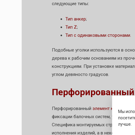
следующие типы:
Тип анкер
;
Тип Z
;
Тип с одинаковыми сторонами.
Подобные уголки используются в осно
дерева к рабочим основаниям из проч
конструкциям. При установке материа
углом девяносто градусов.
Перфорированный
Перфорированный
элемент крепления 
Мы исп
фиксации балочных систем, учитывая 
посетит
лучше.
Специфика монтируемых стройматериал
исполнения изделий, а в некоторых слу