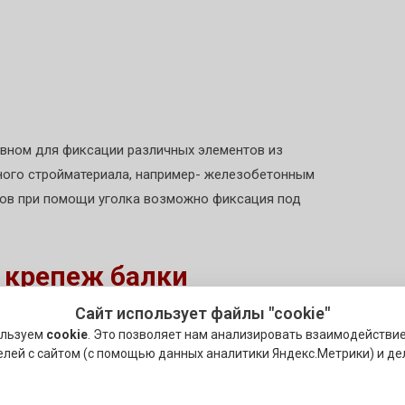
вном для фиксации различных элементов из
ного стройматериала, например- железобетонным
лов при помощи уголка возможно фиксация под
 крепеж балки
Сайт использует файлы "cookie"
балки
необходим в первую очередь для грамотной
ользуем
cookie
. Это позволяет нам анализировать взаимодействи
большой метраж этого строительного элемента.
елей с сайтом (с помощью данных аналитики Яндекс.Метрики) и де
ов обуславливает применение левого или правого
чаях сразу обоих.