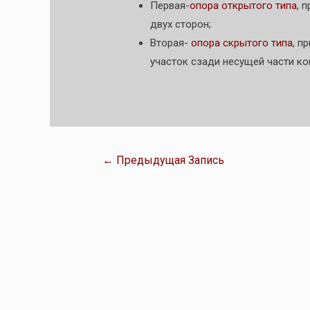
Первая-
опора открытого типа
, 
двух сторон;
Вторая-
опора скрытого типа
, п
участок сзади несущей части ко
←
Предыдущая Запись