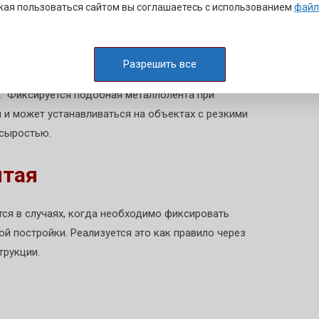
ая пользоваться сайтом вы соглашаетесь с использованием
файл
лента для вентиляции
Разрешить все
режде всего для установки элементов, каковые не
. Фиксируется подобная металлолента при
 и может устанавливаться на объектах с резкими
 сыростью.
ытая
ся в случаях, когда необходимо фиксировать
й постройки. Реализуется это как правило через
трукции.