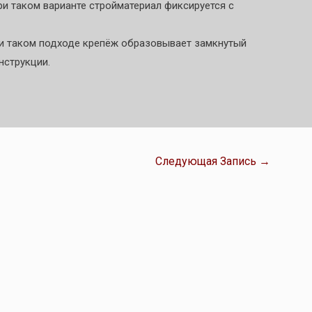
при таком варианте стройматериал фиксируется с
ри таком подходе крепёж образовывает замкнутый
нструкции.
Следующая Запись
→